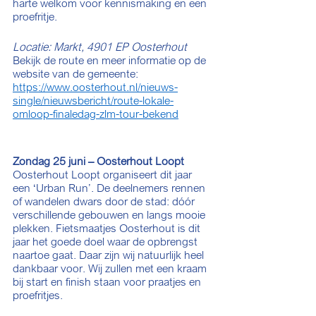
harte welkom voor kennismaking en een 
proefritje.
Locatie: Markt, 4901 EP Oosterhout
Bekijk de route en meer informatie op de 
website van de gemeente: 
https://www.oosterhout.nl/nieuws-
single/nieuwsbericht/route-lokale-
omloop-finaledag-zlm-tour-bekend
Zondag 25 juni – Oosterhout Loopt
Oosterhout Loopt organiseert dit jaar 
een ‘Urban Run’. De deelnemers rennen 
of wandelen dwars door de stad: dóór 
verschillende gebouwen en langs mooie 
plekken. Fietsmaatjes Oosterhout is dit 
jaar het goede doel waar de opbrengst 
naartoe gaat. Daar zijn wij natuurlijk heel 
dankbaar voor. Wij zullen met een kraam 
bij start en finish staan voor praatjes en 
proefritjes.