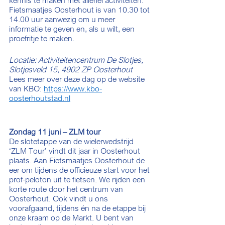
kennis te maken met allerlei activiteiten. 
Fietsmaatjes Oosterhout is van 10.30 tot 
14.00 uur aanwezig om u meer 
informatie te geven en, als u wilt, een 
proefritje te maken.
Locatie: Activiteitencentrum De Slotjes, 
Slotjesveld 15, 4902 ZP Oosterhout
Lees meer over deze dag op de website 
van KBO: 
https://www.kbo-
oosterhoutstad.nl
Zondag 11 juni – ZLM tour
De slotetappe van de wielerwedstrijd 
‘ZLM Tour’ vindt dit jaar in Oosterhout 
plaats. Aan Fietsmaatjes Oosterhout de 
eer om tijdens de officieuze start voor het 
prof-peloton uit te fietsen. We rijden een 
korte route door het centrum van 
Oosterhout. Ook vindt u ons 
voorafgaand, tijdens én na de etappe bij 
onze kraam op de Markt. U bent van 