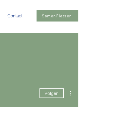
Contact
SamenFietsen
Meer acties
Volgen