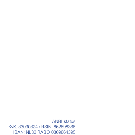
ANBI-status
KvK: 83030824 / RSIN: 862698388
IBAN: NL30 RABO 0369864395